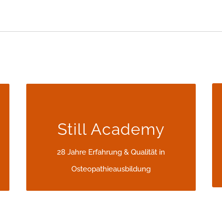
28 JAHRE ERFAHRUNG &
QUALITÄT IN
Still Academy
OSTEOPATHIEAUSBILDUNG
28 Jahre Erfahrung & Qualität in
28 Jahre Erfahrung & Qualität in
Osteopathieausbildung
Osteopathieausbildung
http://www.still-academy.de